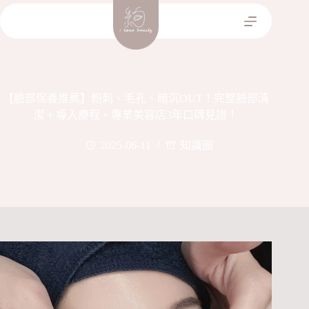
跳
至
主
要
內
容
【臉部保養推薦】粉刺、毛孔、暗沉OUT！完整臉部清
潔＋導入療程，專業美容店3年口碑見證！
2025-06-11
知識圈