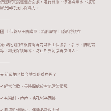
依照膚質挑選適合面膜，進行舒緩、修護與鎖水，穩定
膚況同時強化保濕力。
⸻
9️⃣ 上保養品＋防護罩：為肌膚穿上隱形防護衣
療程後我們會根據膚況為妳擦上保濕乳、乳液、防曬霜
等，加強保護屏障，防止外界刺激再次侵入。
⸻
🎯 誰最適合這套臉部保養療程？
✔ 經常化妝、長時間處於空氣污染環境
✔ 有粉刺、痘痘、毛孔堵塞困擾
✔ 肌膚乾燥脫皮，保養品吸收力差