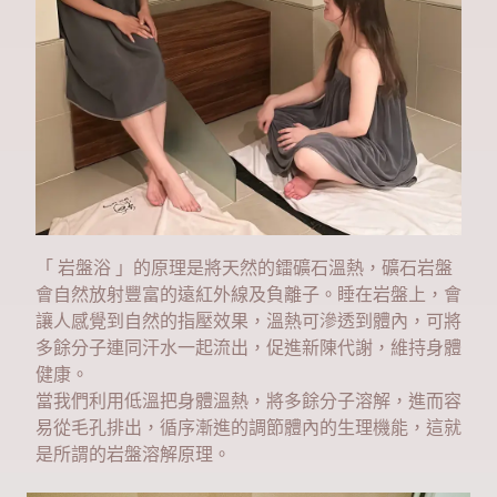
「 岩盤浴 」的原理是將天然的鐳礦石溫熱，礦石岩盤
會自然放射豐富的遠紅外線及負離子。睡在岩盤上，會
讓人感覺到自然的指壓效果，溫熱可滲透到體內，可將
多餘分子連同汗水一起流出，促進新陳代謝，維持身體
健康。
當我們利用低溫把身體溫熱，將多餘分子溶解，進而容
易從毛孔排出，循序漸進的調節體內的生理機能，這就
是所謂的岩盤溶解原理。