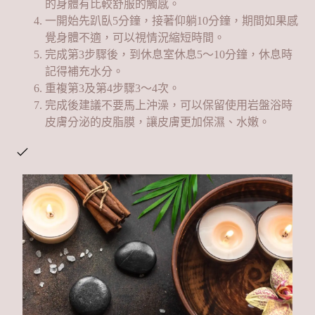
的身體有比較舒服的觸感。
一開始先趴臥5分鐘，接著仰躺10分鐘，期間如果感
覺身體不適，可以視情況縮短時間。
完成第3步驟後，到休息室休息5～10分鐘，休息時
記得補充水分。
重複第3及第4步驟3～4次。
完成後建議不要馬上沖澡，可以保留使用岩盤浴時
皮膚分泌的皮脂膜，讓皮膚更加保濕、水嫩。