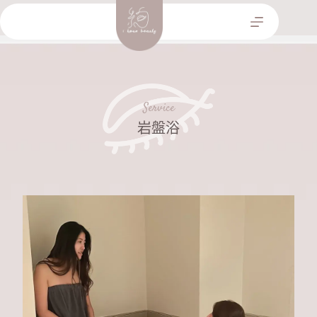
跳
至
主
要
內
容
Service
岩盤浴