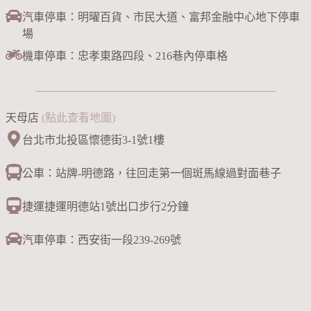
汽車停車：明曜百貨、市民大道、富邦金融中心地下停車
場
機車停車：忠孝東路四段、216巷內停車格
天母店
(點此查看地圖)
台北市北投區懷德街3-1號1樓
公車：站牌-明德路，往回走第一個斑馬線過對面巷子
捷運捷運明德站1號出口步行2分鐘
汽車停車：西安街一段239-269號