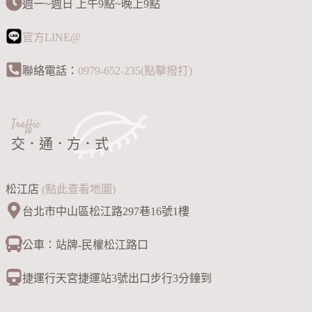
週一~週日 上午9點~晚上9點
官方LINE@
聯絡電話：
0979-652-235(點擊撥打)
Traffic
交．通．方．式
松江店
(點此查看地圖)
台北市中山區松江路297巷16號1樓
公車：站牌-民權松江路口
捷運行天宮捷運站3號出口步行3分鐘到