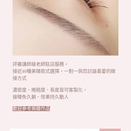
評審講師級老師駐店服務，
接近40種美㫸款式選擇，一對一與您討論喜愛的嫁
接方式
濃密度、捲翹度、長度皆可客製化，
接㫸免久躺、效果持久動人
歡迎參考美睫作品