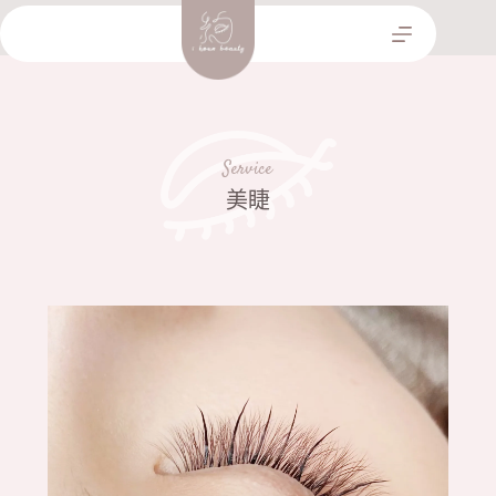
跳
至
主
要
內
容
Service
美睫