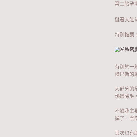
第二胎孕
挺著大肚
特別推薦 
私密處
有別於一
隆巴斯的
大部分的
熱蠟除毛
不過我主
掉了，陰
其次也有