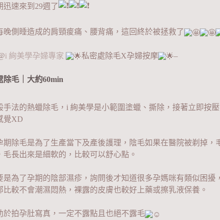
期迅速來到29週了
每晚側睡造成的肩頸痠痛、腰背痛，這回終於被拯救了
@
i 絢美學孕婦專家
私密處除毛X孕婦按摩
–
除毛｜大約60min
般手法的熱蠟除毛，i 絢美學是小範圍塗蠟、撕除，接著立即按
感覺XD
孕期除毛是為了生產當下及產後護理，陰毛如果在醫院被剃掉，
，毛長出來是細軟的，比較可以舒心點。
要是為了孕期的陰部濕疹，詢問後才知道很多孕媽咪有類似困擾
部比較不會潮濕悶熱，裸露的皮膚也較好上藥或擦乳液保養。
助於拍孕肚寫真，一定不露點且也絕不露毛