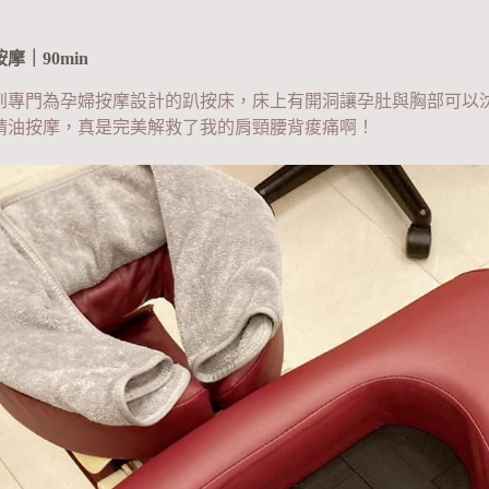
摩｜90min
到專門為孕婦按摩設計的趴按床，床上有開洞讓孕肚與胸部可以沈
精油按摩，真是完美解救了我的肩頸腰背痠痛啊！