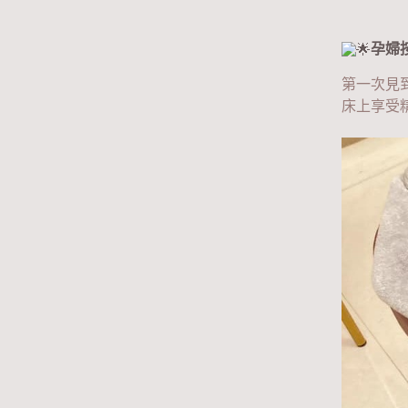
孕婦按
第一次見
床上享受