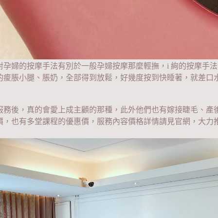
對孕婦的按摩手法有別於一般孕婦按摩那麼輕撫，i 絢的按摩手
的痠脹小腿、脹奶，全部得到放鬆，好幾度按到快睡著，就差口
服務後，真的會愛上成主顧的那種，此外他們也有嫁接睫毛、產
價，也有多堂課程的優惠價，服務內容價格詳情請見官網，大力