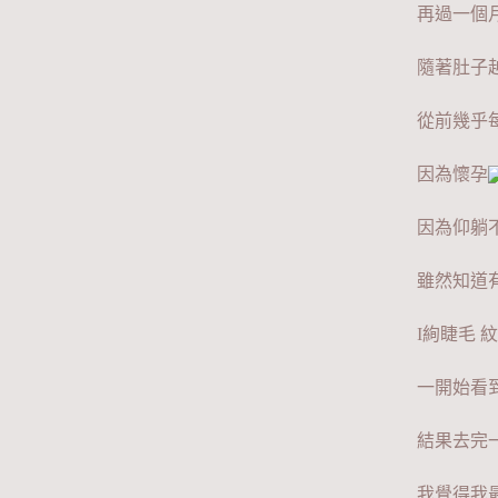
再過一個
隨著肚子
從前幾乎
因為懷孕
因為仰躺
雖然知道
I絢睫毛 
一開始看
結果去完
我覺得我