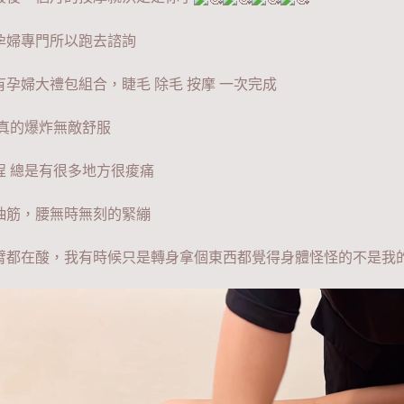
孕婦專門所以跑去諮詢
有孕婦大禮包組合，睫毛 除毛 按摩 一次完成
 真的爆炸無敵舒服
程 總是有很多地方很痠痛
抽筋，腰無時無刻的緊繃
臂都在酸，我有時候只是轉身拿個東西都覺得身體怪怪的不是我