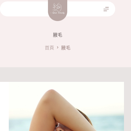
跳
至
主
要
內
腋毛
容
首頁
腋毛