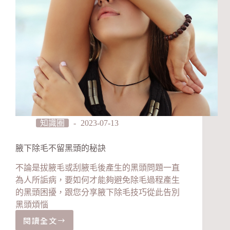
知識圈
2023-07-13
腋下除毛不留黑頭的秘訣
不論是拔腋毛或刮腋毛後產生的黑頭問題一直
為人所詬病，要如何才能夠避免除毛過程產生
的黑頭困擾，跟您分享腋下除毛技巧從此告別
黑頭煩惱
閱讀全文
腋