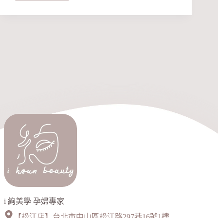
下
除
毛
不
留
黑
頭
的
秘
訣
i 絢美學 孕婦專家
【松江店】台北市中山區松江路297巷16號1樓